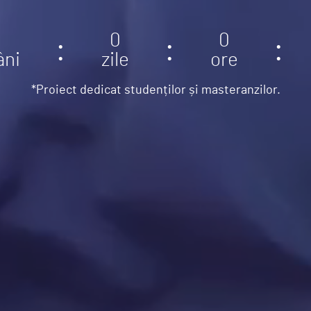
0
0
âni
zile
ore
*Proiect dedicat studenților și masteranzilor.