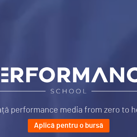
ață performance media from zero to h
Aplică pentru o bursă