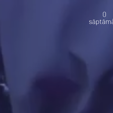
0
săptăm